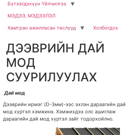
Бүтээгдэхүүн Үйлчилгээ
МЭДЭЭ, МЭДЭЭЛЭЛ
Хамтран ажилласан төслүүд
Холбогдох
ДЭЭВРИЙН ДАЙ
МОД
СУУРИЛУУЛАХ
Дай мод
Дээврийн ирмэг (D-3мм)-ээс эхлэн дараагийн дай
мод хүртэл хэмжинэ. Хэмжихдээ олс ашиглаж
дараагийн дай мод хүртэл зайг тодорхойлно.