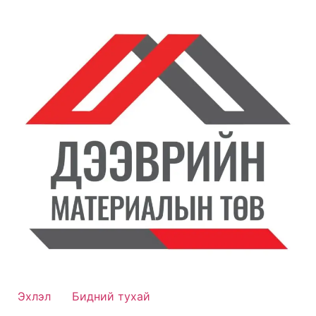
Skip
to
content
Эхлэл
Бидний тухай