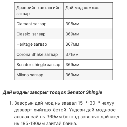
Дээврийн хавтангийн
Дай мод хэмжээ
загвар
Diamant загвар
398мм
Classic загвар
369мм
Heritage загвар
367мм
Corona Shake загвар
371мм
Senator shingle загвар
369мм
Milano загвар
369мм
Дай модны завсрыг тооцох Senator Shingle
Завсрын дай мод нь заавал 15 °-30 ° налуу
дээвэрт хийгдэх ёстой. Үндсэн дай модноос
алслах зай нь 369мм бөгөөд завсрын дай мод
нь 185-190мм зайтай байна.