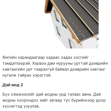
Өнгийн харандаагаар хадаас хадах хэсгийг
тэмдэглээрэй. Хэрвээ дам нурууны урттай дээврийн
хавтангийн урт таарахгүй байвал дээврийн хавтанг
нугалж тайрах хэрэгтэй.
Дай мод 2
Бүх хэмжээсийг дай модны урд талаас авна. Дай
модны хоорондох зайг загвар тус бүрийнхээр доор
хүснэгтэд үзүүлэв.